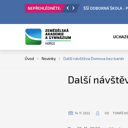
 PŘIJÍMACÍ ŘÍZENÍ
ÚŘEDNÍ HODINY V OBDO
UCHAZ
Úvod
Novinky
Další návštěva Domova bez bariér
Další návště
14. 11. 2022
OD
TOMÁŠ H