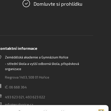
Domluvte si prohlídku
ontaktní informace
Zemědělská akademie a Gymnázium Hořice
- střední škola a vyšší odborná škola, příspěvková
organizace
Riegrova 1403, 508 01 Hořice
IČ: 06 668 364
493 623 021, 493 623 022
info@gozhorice.cz