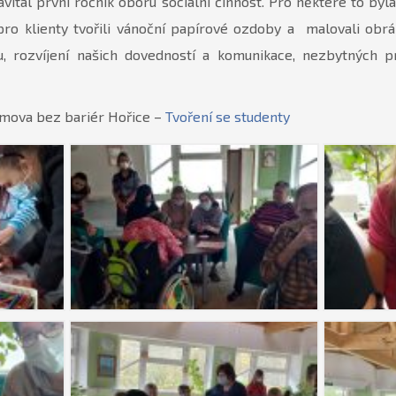
avítal první ročník oboru sociální činnost. Pro některé to by
 pro klienty tvořili vánoční papírové ozdoby a malovali obr
, rozvíjení našich dovedností a komunikace, nezbytných p
mova bez bariér Hořice –
Tvoření se studenty