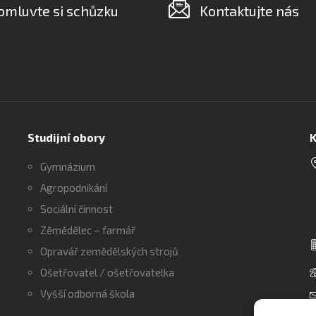
omluvte si schůzku
Kontaktujte nás
Studijní obory
K
Gymnázium
Agropodnikání
Sociální činnost
Zěmědělec – farmář
Opravář zemědělských strojů
Ošetřovatel / ošetřovatelka
Vyšší odborná škola