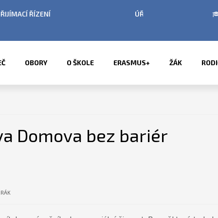
BÍ LETNÍCH PRÁZDNIN
PŘÍMĚSTSKÉ TÁBORY 2
EČ
OBORY
O ŠKOLE
ERASMUS+
ŽÁK
RODI
va Domova bez bariér
ORÁK