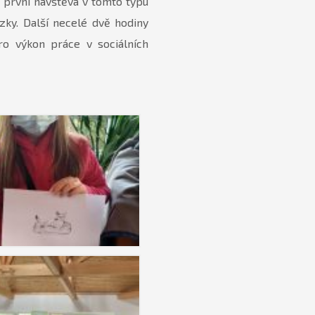
la první návštěva v tomto typu
ázky. Další necelé dvě hodiny
ro výkon práce v sociálních