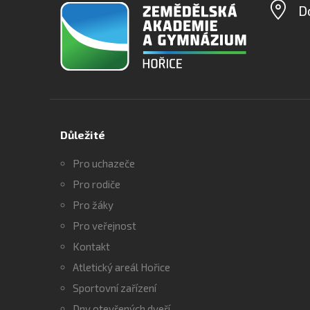
D
Důležité
Pro uchazeče
Pro rodiče
Pro žáky
Pro veřejnost
Kontakt
Atletický areál Hořice
Sportovní zařízení
Dny otevřených dveří