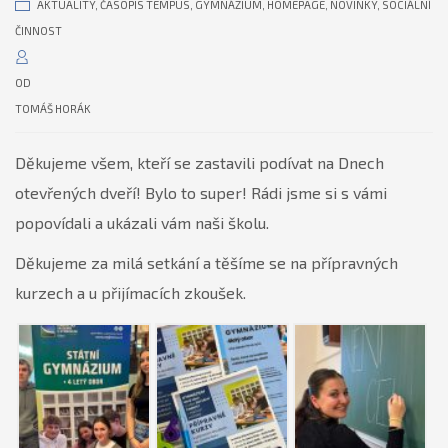
AKTUALITY
,
ČASOPIS TEMPUS
,
GYMNÁZIUM
,
HOMEPAGE
,
NOVINKY
,
SOCIÁLNÍ
ČINNOST
OD
TOMÁŠ HORÁK
Děkujeme všem, kteří se zastavili podívat na Dnech
otevřených dveří! Bylo to super! Rádi jsme si s vámi
popovídali a ukázali vám naši školu.
Děkujeme za milá setkání a těšíme se na přípravných
kurzech a u přijímacích zkoušek.