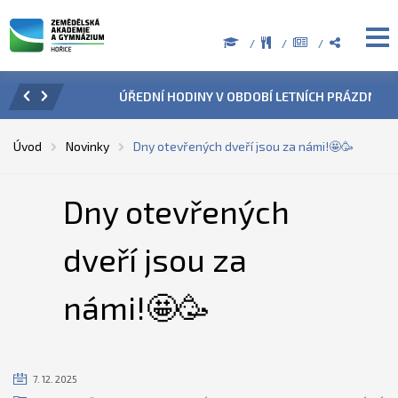
ZENÍ
ÚŘEDNÍ HODINY V OBDOBÍ LETNÍCH PRÁZDNIN
PŘÍ
Úvod
Novinky
Dny otevřených dveří jsou za námi!🤩🥳
Dny otevřených
dveří jsou za
námi!🤩🥳
7. 12. 2025