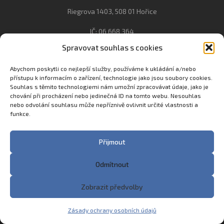
Riegrova 1403, 508 01 Hořice
IČ: 06 668 364
Spravovat souhlas s cookies
493 623 021, 493 623 022
info@gozhorice.cz
Abychom poskytli co nejlepší služby, používáme k ukládání a/nebo
přístupu k informacím o zařízení, technologie jako jsou soubory cookies.
www.zaghorice.cz
Souhlas s těmito technologiemi nám umožní zpracovávat údaje, jako je
Pověřenec pro ochranu osobních údajů:
chování při procházení nebo jedinečná ID na tomto webu. Nesouhlas
nebo odvolání souhlasu může nepříznivě ovlivnit určité vlastnosti a
Innovation One s.r.o. IČO: 04734807 Březenecká 4808 430 04
funkce.
Chomutov
Filip Šikola +420 775 992 451 filip.sikola@innone.cz
Přijmout
Odmítnout
Copyright © 2023 Zemědělská akademie a Gymnázium
Zobrazit předvolby
Hořice
Made with
♥
in Trutnov by
eStation.cz
Zásady ochrany osobních údajů