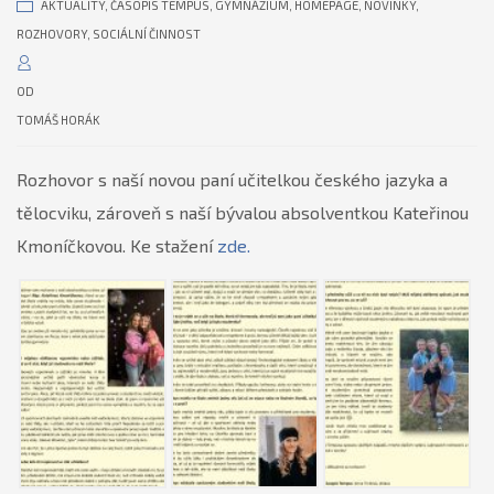
AKTUALITY
,
ČASOPIS TEMPUS
,
GYMNÁZIUM
,
HOMEPAGE
,
NOVINKY
,
ROZHOVORY
,
SOCIÁLNÍ ČINNOST
OD
TOMÁŠ HORÁK
Rozhovor s naší novou paní učitelkou českého jazyka a
tělocviku, zároveň s naší bývalou absolventkou Kateřinou
Kmoníčkovou. Ke stažení
zde.