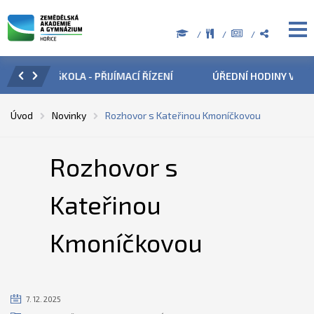
ZENÍ
ÚŘEDNÍ HODINY V OBDOBÍ LETNÍCH PRÁZDNIN
PŘÍ
Úvod
Novinky
Rozhovor s Kateřinou Kmoníčkovou
Rozhovor s
Kateřinou
Kmoníčkovou
7. 12. 2025