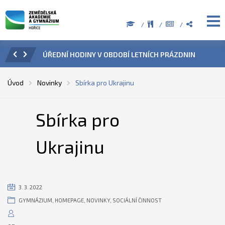
ZENÍ
ÚŘEDNÍ HODINY V OBDOBÍ LETNÍCH PRÁZDNIN
PŘÍ
Úvod
Novinky
Sbírka pro Ukrajinu
Sbírka pro
Ukrajinu
3. 3. 2022
GYMNÁZIUM
,
HOMEPAGE
,
NOVINKY
,
SOCIÁLNÍ ČINNOST