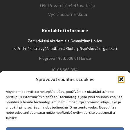
Ošetřovatel / ošetřovatelka
Vyšší odborná škola
Kontaktní informace
Zemědělská akademie a Gymnázium Hořice
- střední škola a vyšší odborná škola, příspěvková organizace
Riegrova 1403, 508 01 Hořice
IČ: 06 668 364
Spravovat souhlas s cookies
493 623 021, 493 623 022
info@gozhorice.cz
Abychom poskytli co nejlepší služby, používáme k ukládání a/nebo
přístupu k informacím o zařízení, technologie jako jsou soubory cookies.
www.zaghorice.cz
Souhlas s těmito technologiemi nám umožní zpracovávat údaje, jako je
chování při procházení nebo jedinečná ID na tomto webu. Nesouhlas
Pověřenec pro ochranu osobních údajů:
nebo odvolání souhlasu může nepříznivě ovlivnit určité vlastnosti a
Innovation One s.r.o. IČO: 04734807 Březenecká 4808 430 04
funkce.
Chomutov