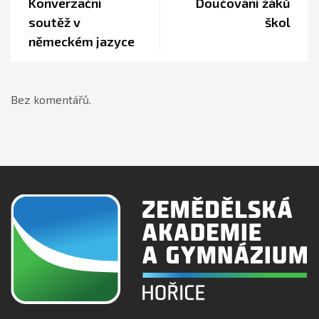
Konverzační
Doučování žáků
soutěž v
škol
německém jazyce
Bez komentářů.