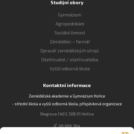
Studijní obory
Gymnázium
Agropodnikání
Sociální činnost
Zěmědělec – farmář
Opravář zemědělských strojů
Ošetřovatel / ošetřovatelka
Vyšší odborná škola
Kontaktní informace
Zemědělská akademie a Gymnázium Hořice
- střední škola a vyšší odborná škola, příspěvková organizace
Riegrova 1403, 508 01 Hořice
IČ: 06 668 364