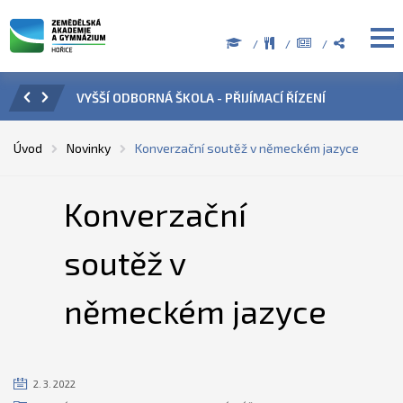
ZENÍ
ÚŘEDNÍ HODINY V OBDOBÍ LETNÍCH PRÁZDNIN
PŘÍ
Úvod
Novinky
Konverzační soutěž v německém jazyce
Konverzační
soutěž v
německém jazyce
2. 3. 2022