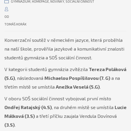
GYMNÁZIUM
,
HOMEPAGE
,
NOVINKY
,
SOCIÁLNÍ ČINNOST
OD
TOMÁŠ HORÁK
Konverzační soutěž v německém jazyce, která proběhla
na naší škole, prověřila jazykové a komunikativní znalosti
studentů gymnázia a SOŠ sociální činnost.
V kategorii studentů gymnázia zvítězila
Tereza Poláková
(5.G)
, následovaná
Michaelou Pospíšilovou (7. G)
a na
třetím místě se umístila
Anežka Veselá (5.G)
.
V oboru SOŠ sociální činnost vybojoval první místo
Ondřej Ratajský (4.S)
, na druhém místě se umístila
Lucie
Málková (3.S)
a třetí příčku zaujala Vendula Dovínová
(3.S)
.