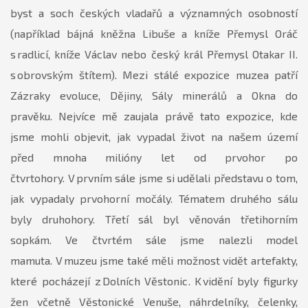
byst a soch českých vladařů a významných osobností
(například bájná kněžna Libuše a kníže Přemysl Oráč
s radlicí, kníže Václav nebo český král Přemysl Otakar II.
s obrovským štítem). Mezi stálé expozice muzea patří
Zázraky evoluce, Dějiny, Sály minerálů a Okna do
pravěku. Nejvíce mě zaujala právě tato expozice, kde
jsme mohli objevit, jak vypadal život na našem území
před mnoha milióny let od prvohor po
čtvrtohory. V prvním sále jsme si udělali představu o tom,
jak vypadaly prvohorní močály. Tématem druhého sálu
byly druhohory. Třetí sál byl věnován třetihorním
sopkám. Ve čtvrtém sále jsme nalezli model
mamuta. V muzeu jsme také měli možnost vidět artefakty,
které pocházejí z Dolních Věstonic. K vidění byly figurky
žen včetně Věstonické Venuše, náhrdelníky, čelenky,