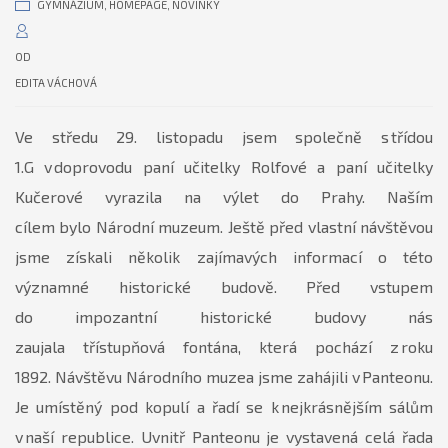
GYMNÁZIUM
,
HOMEPAGE
,
NOVINKY
OD
EDITA VÁCHOVÁ
Ve středu 29. listopadu jsem společně s třídou
1.G v doprovodu paní učitelky Rolfové a paní učitelky
Kučerové vyrazila na výlet do Prahy. Naším
cílem bylo Národní muzeum. Ještě před vlastní návštěvou
jsme získali několik zajímavých informací o této
významné historické budově. Před vstupem
do impozantní historické budovy nás
zaujala třístupňová fontána, která pochází z roku
1892. Návštěvu Národního muzea jsme zahájili v Panteonu.
Je umístěný pod kopulí a řadí se k nejkrásnějším sálům
v naší republice. Uvnitř Panteonu je vystavená celá řada