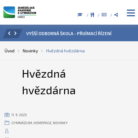
ÍZENÍ
ÚŘEDNÍ HODINY V OBDOBÍ LETNÍCH PRÁZDNIN
PŘÍ
Úvod
Novinky
Hvězdná hvězdárna
Hvězdná
hvězdárna
11. 9. 2023
GYMNÁZIUM
,
HOMEPAGE
,
NOVINKY