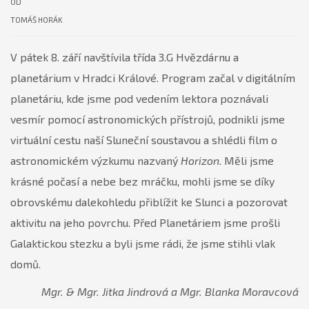
OD
TOMÁŠ HORÁK
V pátek 8. září navštívila třída 3.G Hvězdárnu a
planetárium v Hradci Králové. Program začal v digitálním
planetáriu, kde jsme pod vedením lektora poznávali
vesmír pomocí astronomických přístrojů, podnikli jsme
virtuální cestu naší Sluneční soustavou a shlédli film o
astronomickém výzkumu nazvaný
Horizon
. Měli jsme
krásné počasí a nebe bez mráčku, mohli jsme se díky
obrovskému dalekohledu přiblížit ke Slunci a pozorovat
aktivitu na jeho povrchu. Před Planetáriem jsme prošli
Galaktickou stezku a byli jsme rádi, že jsme stihli vlak
domů.
Mgr. & Mgr. Jitka Jindrová a Mgr. Blanka Moravcová