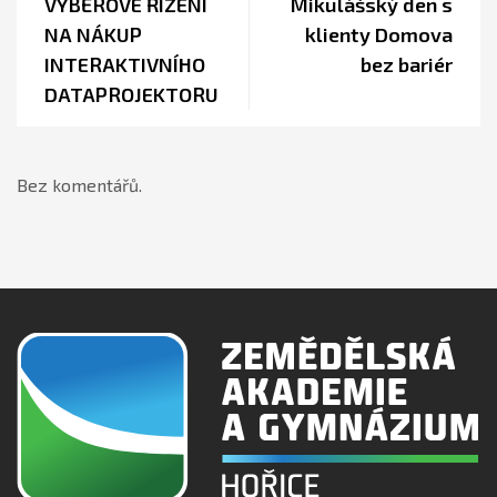
VÝBĚROVÉ ŘÍZENÍ
Mikulášský den s
NA NÁKUP
klienty Domova
INTERAKTIVNÍHO
bez bariér
DATAPROJEKTORU
Bez komentářů.