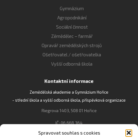
Gymnázium
Agropodnikání
Sociální činnost
Zěmědělec – farmář
Opravář zemědělských strojů
Ošetřovatel / ošetřovatelka
Vyšší odborná škola
Kontaktní informace
Zemědělská akademie a Gymnázium Hořice
- střední škola a vyšší odborná škola, příspěvková organizace
Riegrova 1403, 508 01 Hořice
IČ: 06 668 364
Spravovat souhlas s cookies
493 623 021, 493 623 022