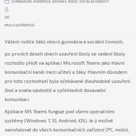
GYMNÁZIUM
,
HOMEPAGE
,
NOVINKY
,
RODIČ
,
SOCIÁLNÍ ČINNOST
OD
PAVLA SKOŘEPOVÁ
Vážení rodiče žáků oborů gymnázia a sociální činnosti,
po prvních deseti dnech uzavření školy se vedení školy
rozhodlo přejít na aplikaci Microsoft Teams jako hlavní
komunikační kanál mezi učiteli a žáky. Hlavním důvodem
pro toto rozhodnutí bylo očekávané dlouhodobé uzavření
škol a snaha sjednotit a zpřehlednit dosavadní
komunikaci.
Aplikace MS Teams funguje pod všemi operačními
systémy (Windows 7, 10, Android, iOS). Je ji možné
nainstalovat do všech komunikačních zařízení (PC, mobil,