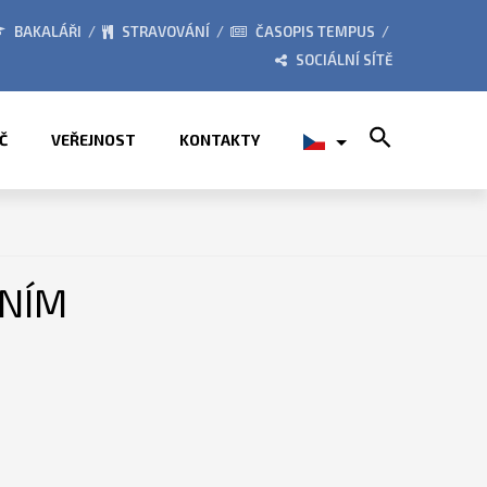
026
ZE ŽIVOTA ŠKOLY
BAKALÁŘI
STRAVOVÁNÍ
ČASOPIS TEMPUS
SOCIÁLNÍ SÍTĚ
Search for:
Č
VEŘEJNOST
KONTAKTY
LNÍM