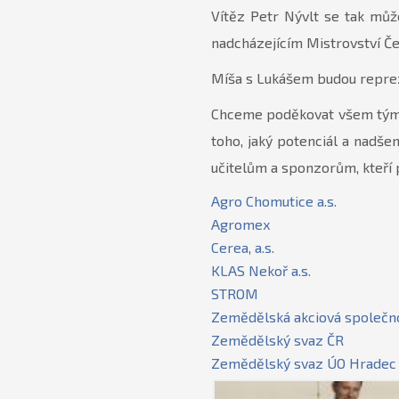
Vítěz Petr Nývlt se tak můž
nadcházejícím Mistrovství Če
Míša s Lukášem budou repreze
Chceme poděkovat všem týmům
toho, jaký potenciál a nadše
učitelům a sponzorům, kteří
Agro Chomutice a.s.
Agromex
Cerea, a.s.
KLAS Nekoř a.s.
STROM
Zemědělská akciová společno
Zemědělský svaz ČR
Zemědělský svaz ÚO Hradec