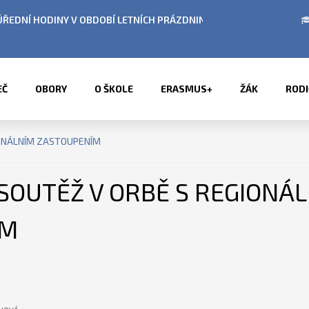
BÍ LETNÍCH PRÁZDNIN
PŘÍMĚSTSKÉ TÁBORY 2
EČ
OBORY
O ŠKOLE
ERASMUS+
ŽÁK
RODI
IONÁLNÍM ZASTOUPENÍM
SOUTĚŽ V ORBĚ S REGIONÁ
ÍM