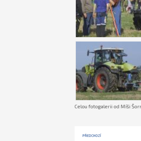
Celou fotogalerii od Míši Šo
PŘEDCHOZÍ