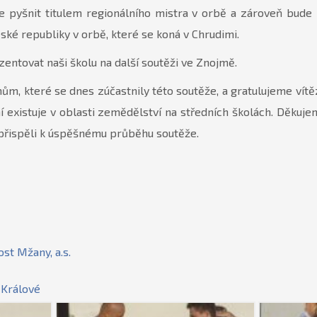
e pyšnit titulem regionálního mistra v orbě a zároveň bude 
ské republiky v orbě, které se koná v Chrudimi.
ntovat naši školu na další soutěži ve Znojmě.
, které se dnes zúčastnily této soutěže, a gratulujeme vítě
ní existuje v oblasti zemědělství na středních školách. Děku
 přispěli k úspěšnému průběhu soutěže.
st Mžany, a.s.
 Králové