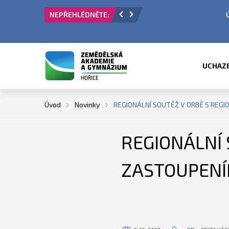
 PŘIJÍMACÍ ŘÍZENÍ
ÚŘEDNÍ HODINY V OBDO
UCHAZ
Úvod
Novinky
REGIONÁLNÍ SOUTĚŽ V ORBĚ S REG
REGIONÁLNÍ 
ZASTOUPEN