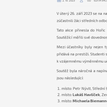
2. 10. 2023
OD
EDITA VÁ
V úterý 26. září 2023 se na n
zúčastnili žáci středních od
Tato akce přinesla do Hořic
Soutěžící měřili své dovedno
Mezi účastníky byly nejen t
přidává na prestiži. Studenti
k vzájemnému výměnnému uč
Soutěž byla náročná a napína
jsou následující:
místo: Petr Nývlt, Střední
místo:
Lukáš Havlíček
, Z
místo:
Michaela Biemann