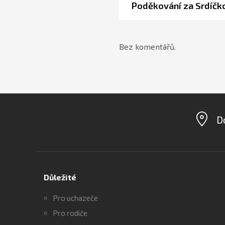
Poděkování za Srdíčk
Bez komentářů.
D
Důležité
Pro uchazeče
Pro rodiče