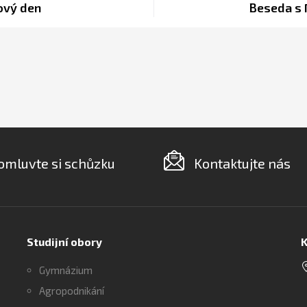
ový den
Beseda s
omluvte si schůzku
Kontaktujte nás
Studijní obory
K
Gymnázium
Agropodnikání