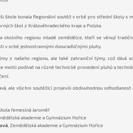
CHOVÁ
aši škole konala Regionální soutěž v orbě pro střední školy s 
borných škol z Královéhradeckého kraje a Polska.
 a okolního regionu mladé zemědělce, kteří se věnují trad
sti v orbě jednostrannými dvouradličnými pluhy.
ýmy z našeho regionu, ale také zahraniční týmy, což dává 
 se mohli podívat na různé technické provedení pluhů a techniky
ení.
vá, ale všichni soutěžící projevili obdivuhodnou odhodlanost
 škola řemeslná Jaroměř
emědělská akademie a Gymnázium Hořice
ová
, Zemědělská akademie a Gymnázium Hořice