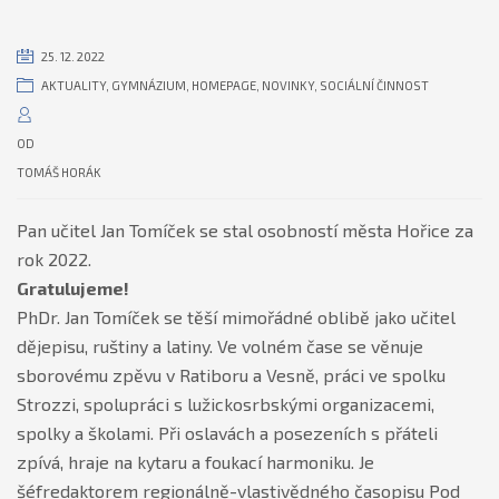
25. 12. 2022
AKTUALITY
,
GYMNÁZIUM
,
HOMEPAGE
,
NOVINKY
,
SOCIÁLNÍ ČINNOST
OD
TOMÁŠ HORÁK
Pan učitel Jan Tomíček se stal osobností města Hořice za
rok 2022.
Gratulujeme!
PhDr. Jan Tomíček se těší mimořádné oblibě jako učitel
dějepisu, ruštiny a latiny. Ve volném čase se věnuje
sborovému zpěvu v Ratiboru a Vesně, práci ve spolku
Strozzi, spolupráci s lužickosrbskými organizacemi,
spolky a školami. Při oslavách a posezeních s přáteli
zpívá, hraje na kytaru a foukací harmoniku. Je
šéfredaktorem regionálně-vlastivědného časopisu Pod