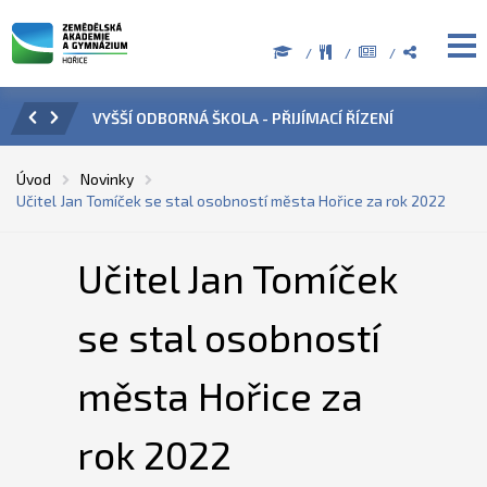
 ŘÍZENÍ
ÚŘEDNÍ HODINY V OBDOBÍ LETNÍCH PRÁZDNIN
P
Úvod
Novinky
Učitel Jan Tomíček se stal osobností města Hořice za rok 2022
Učitel Jan Tomíček
se stal osobností
města Hořice za
rok 2022