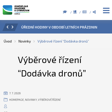
ZENÍ
ÚŘEDNÍ HODINY V OBDOBÍ LETNÍCH PRÁZDNIN
PŘÍ
Úvod
Novinky
Výběrové řízení “Dodávka dronů”
Výběrové řízení
“Dodávka dronů”
7. 7. 2026
HOMEPAGE
,
NOVINKY
,
VÝBĚROVÉ ŘÍZENÍ