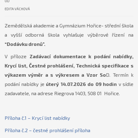
OD
EDITA VÁCHOVÁ
Zemědělská akademie a Gymnázium Hořice- střední škola
a vyšší odborná škola vyhlašuje výběrové řízení na
“Dodávku dronů”.
V příloze
Zadávací dokumentace k podání nabídky,
Krycí list, Čestné prohlášení, Technická specifikace s
výkazem výměr a s výkresem a Vzor So
D. Termín k
podání nabídky je
úterý
14
.07.2026
do
09 hodin
v sídle
zadavatele, na adrese Riegrova 1403, 508 01 Hořice.
Příloha č.1 – Krycí list nabídky
Příloha č.2 – čestné prohlášení
příloha