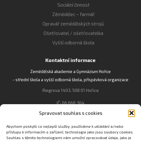
Sociální činnost
Zěmědělec – farmář
Opravář zemědělských strojů
Ošetřovatel / ošetřovatelka
Vyšší odborná škola
Kontaktní informace
Zemědělská akademie a Gymnázium Hořice
- střední škola a vyšší odborná škola, příspěvková organizace
Riegrova 1403, 508 01 Hořice
IČ: 06 668 364
Spravovat souhlas s cookies
493 623 021, 493 623 022
info@gozhorice.cz
Abychom poskytli co nejlepší služby, používáme k ukládání a/nebo
přístupu k informacím o zařízení, technologie jako jsou soubory cookies.
www.zaghorice.cz
Souhlas s těmito technologiemi nám umožní zpracovávat údaje, jako je