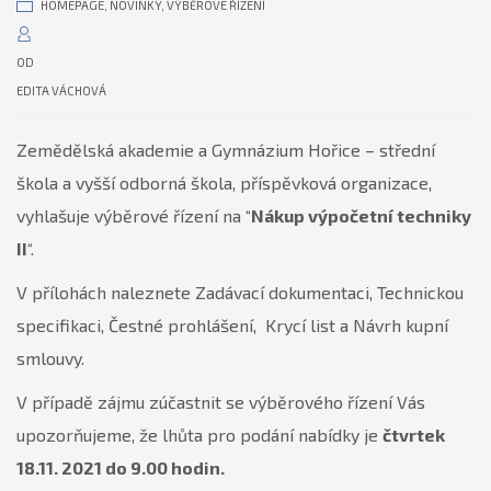
HOMEPAGE
,
NOVINKY
,
VÝBĚROVÉ ŘÍZENÍ
OD
EDITA VÁCHOVÁ
Zemědělská akademie a Gymnázium Hořice – střední
škola a vyšší odborná škola, příspěvková organizace,
vyhlašuje výběrové řízení na “
Nákup výpočetní techniky
II
“.
V přílohách naleznete Zadávací dokumentaci, Technickou
specifikaci, Čestné prohlášení, Krycí list a Návrh kupní
smlouvy.
V případě zájmu zúčastnit se výběrového řízení Vás
upozorňujeme, že lhůta pro podání nabídky je
čtvrtek
18.11. 2021 do 9.00 hodin.