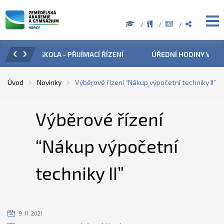
ZENÍ
ÚŘEDNÍ HODINY V OBDOBÍ LETNÍCH PRÁZDNIN
PŘÍ
Úvod
Novinky
Výběrové řízení “Nákup výpočetní techniky II”
Výběrové řízení
“Nákup výpočetní
techniky II”
9. 11. 2021