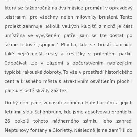
která se každoročně na dva měsíce promění v opravdový
„eistraum“ pro všechny, nejen milovníky bruslení. Tento
projekt zahrnuje několik velkých kluzišť, z nichž je část
umístěna ve vyvýšeném patře, kam se lze dostat po
šikmé ledové „spojnici“. Plocha, kde se bruslí zahrnuje
také nejrůznější cesty a cestičky v přilehlém parku.
Odpočívat lze v zázemí s občerstvením nabízejícím
typické rakouské dobroty. To vše v prostředí historického
centra krásného města s atraktivním osvětlením ploch i
parku. Prostě skvělý zážitek.
Druhý den jsme věnovali zejména Habsburkům a jejich
letnímu sídlu Schönbrunn, kde jsme absolvovali prohlídku
26 pokojů tohoto nádherného zámku, jeho zahrad,
Neptunovy fontány a Glorietty. Následně jsme zamířili do