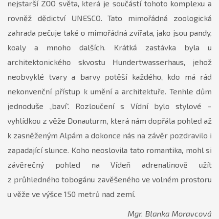
nejstarší ZOO světa, která je součástí tohoto komplexu a
rovněž dědictví UNESCO. Tato mimořádná zoologická
zahrada pečuje také o mimořádná zvířata, jako jsou pandy,
koaly a mnoho dalších. Krátká zastávka byla u
architektonického skvostu Hundertwasserhaus, jehož
neobvyklé tvary a barvy potěší každého, kdo má rád
nekonvenční přístup k umění a architektuře. Tenhle dům
jednoduše „baví“. Rozloučení s Vídní bylo stylové –
vyhlídkou z věže Donauturm, která nám dopřála pohled až
k zasněženým Alpám a dokonce nás na závěr pozdravilo i
zapadající slunce. Koho neoslovila tato romantika, mohl si
závěrečný pohled na Vídeň adrenalinově užít
z průhledného tobogánu zavěšeného ve volném prostoru
u věže ve výšce 150 metrů nad zemí.
Mgr. Blanka Moravcová