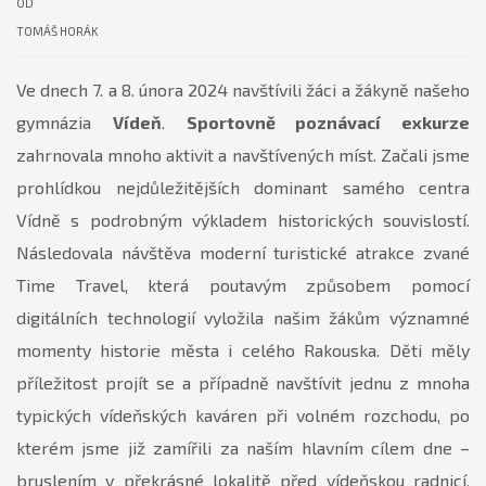
OD
TOMÁŠ HORÁK
Ve dnech 7. a 8. února 2024 navštívili žáci a žákyně našeho
gymnázia
Vídeň
.
Sportovně poznávací exkurze
zahrnovala mnoho aktivit a navštívených míst. Začali jsme
prohlídkou nejdůležitějších dominant samého centra
Vídně s podrobným výkladem historických souvislostí.
Následovala návštěva moderní turistické atrakce zvané
Time Travel, která poutavým způsobem pomocí
digitálních technologií vyložila našim žákům významné
momenty historie města i celého Rakouska. Děti měly
příležitost projít se a případně navštívit jednu z mnoha
typických vídeňských kaváren při volném rozchodu, po
kterém jsme již zamířili za naším hlavním cílem dne –
bruslením v překrásné lokalitě před vídeňskou radnicí,