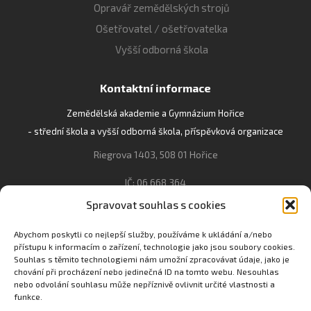
Opravář zemědělských strojů
Ošetřovatel / ošetřovatelka
Vyšší odborná škola
Kontaktní informace
Zemědělská akademie a Gymnázium Hořice
- střední škola a vyšší odborná škola, příspěvková organizace
Riegrova 1403, 508 01 Hořice
IČ: 06 668 364
Spravovat souhlas s cookies
493 623 021, 493 623 022
info@gozhorice.cz
Abychom poskytli co nejlepší služby, používáme k ukládání a/nebo
přístupu k informacím o zařízení, technologie jako jsou soubory cookies.
www.zaghorice.cz
Souhlas s těmito technologiemi nám umožní zpracovávat údaje, jako je
Pověřenec pro ochranu osobních údajů:
chování při procházení nebo jedinečná ID na tomto webu. Nesouhlas
nebo odvolání souhlasu může nepříznivě ovlivnit určité vlastnosti a
Innovation One s.r.o. IČO: 04734807 Březenecká 4808 430 04
funkce.