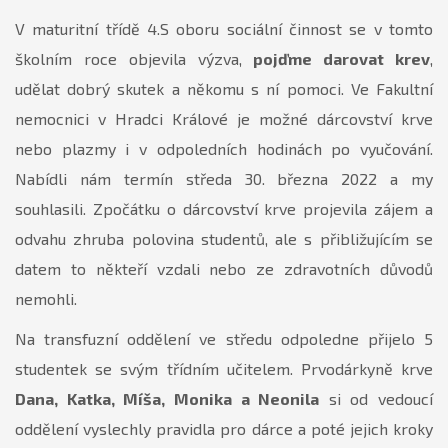
V maturitní třídě 4.S oboru sociální činnost se v tomto
školním roce objevila výzva,
pojďme darovat krev
,
udělat dobrý skutek a někomu s ní pomoci. Ve Fakultní
nemocnici v Hradci Králové je možné dárcovství krve
nebo plazmy i v odpoledních hodinách po vyučování.
Nabídli nám termín středa 30. března 2022 a my
souhlasili. Zpočátku o dárcovství krve projevila zájem a
odvahu zhruba polovina studentů, ale s přibližujícím se
datem to někteří vzdali nebo ze zdravotních důvodů
nemohli.
Na transfuzní oddělení ve středu odpoledne přijelo 5
studentek se svým třídním učitelem. Prvodárkyně krve
Dana, Katka, Míša, Monika a Neonila
si od vedoucí
oddělení vyslechly pravidla pro dárce a poté jejich kroky