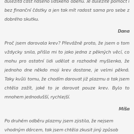
důležitá část našeho lidského oběhu. Je důležité pomoct i
bez finanční částky a jen tak mít radost sama pro sebe z
dobrého skutku.
Dana
Proč jsem darovala krev? Převážně proto, že jsem o tom
vždycky snila, přišla mi to jako jedna z pěkných věcí, co
mohu pro ostatní lidi udělat a rozhodně myšlenka, že
jednoho dne někdo moji krev dostane, je velmi pěkná.
Taky kvůli tomu, že chodím darovat již plazmu a tak jsem
chtěla zažít, jaké to je darovat pouze krev. Bylo to
mnohem jednodušší, rychlejší.
Míša
Po druhém odběru plazmy jsem zjistila, že nejsem
vhodným dárcem, tak jsem chtěla zkusit jiný způsob