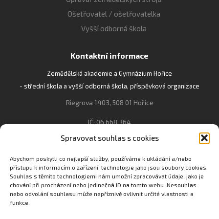
Ošetřovatel / ošetřovatelka
Vyšší odborná škola
Kontaktní informace
Zemědělská akademie a Gymnázium Hořice
- střední škola a vyšší odborná škola, příspěvková organizace
Riegrova 1403, 508 01 Hořice
IČ: 06 668 364
Spravovat souhlas s cookies
493 623 021, 493 623 022
info@gozhorice.cz
Abychom poskytli co nejlepší služby, používáme k ukládání a/nebo
přístupu k informacím o zařízení, technologie jako jsou soubory cookies.
www.zaghorice.cz
Souhlas s těmito technologiemi nám umožní zpracovávat údaje, jako je
Pověřenec pro ochranu osobních údajů:
chování při procházení nebo jedinečná ID na tomto webu. Nesouhlas
nebo odvolání souhlasu může nepříznivě ovlivnit určité vlastnosti a
Innovation One s.r.o. IČO: 04734807 Březenecká 4808 430 04
funkce.
Chomutov