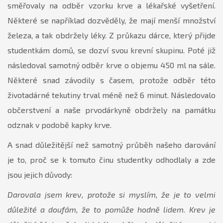
směřovaly na odběr vzorku krve a lékařské vyšetření.
Některé se například dozvěděly, že mají menší množství
železa, a tak obdržely léky. Z průkazu dárce, který přijde
studentkám domů, se dozví svou krevní skupinu. Poté již
následoval samotný odběr krve o objemu 450 ml na sále.
Některé snad závodily s časem, protože odběr této
životadárné tekutiny trval méně než 6 minut. Následovalo
občerstvení a naše prvodárkyně obdržely na památku
odznak v podobě kapky krve.
A snad důležitější než samotný průběh našeho darování
je to, proč se k tomuto činu studentky odhodlaly a zde
jsou jejich důvody:
Darovala jsem krev, protože si myslím, že je to velmi
důležité a doufám, že to pomůže hodně lidem. Krev je