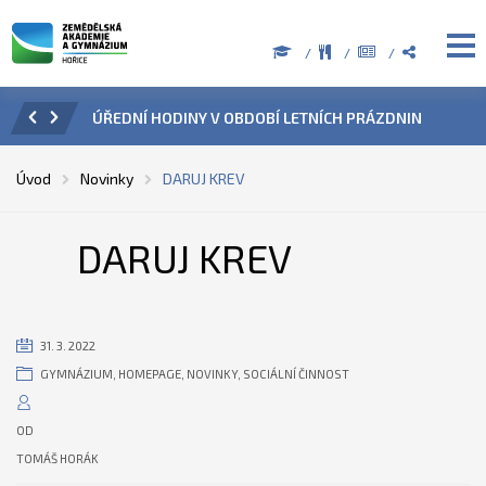
ZENÍ
ÚŘEDNÍ HODINY V OBDOBÍ LETNÍCH PRÁZDNIN
PŘÍ
Úvod
Novinky
DARUJ KREV
DARUJ KREV
31. 3. 2022
GYMNÁZIUM
,
HOMEPAGE
,
NOVINKY
,
SOCIÁLNÍ ČINNOST
OD
TOMÁŠ HORÁK