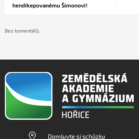
hendikepovanému Šimonovi!
Bez komentářů.
Domluvte si schůzku