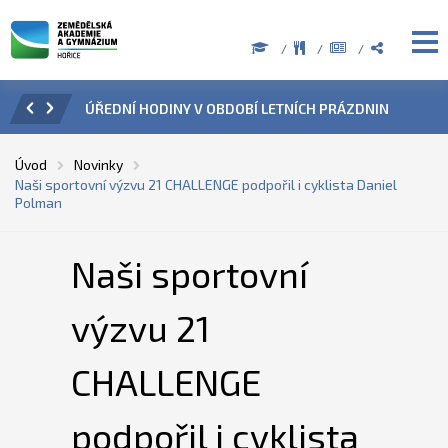
ZENÍ
ÚŘEDNÍ HODINY V OBDOBÍ LETNÍCH PRÁZDNIN
PŘÍ
Úvod
Novinky
Naši sportovní výzvu 21 CHALLENGE podpořil i cyklista Daniel
Polman
Naši sportovní
výzvu 21
CHALLENGE
podpořil i cyklista