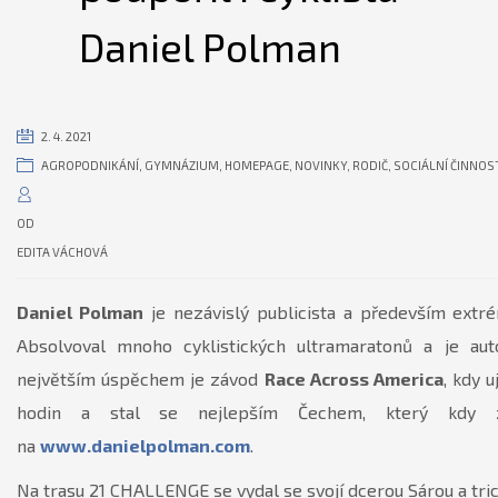
Daniel Polman
2. 4. 2021
AGROPODNIKÁNÍ
,
GYMNÁZIUM
,
HOMEPAGE
,
NOVINKY
,
RODIČ
,
SOCIÁLNÍ ČINNOS
OD
EDITA VÁCHOVÁ
Daniel Polman
je nezávislý publicista a především extré
Absolvoval mnoho cyklistických ultramaratonů a je au
největším úspěchem je závod
Race Across America
, kdy 
hodin a stal se nejlepším Čechem, který kdy zá
na
www.danielpolman.com
.
Na trasu 21 CHALLENGE se vydal se svojí dcerou Sárou a tric