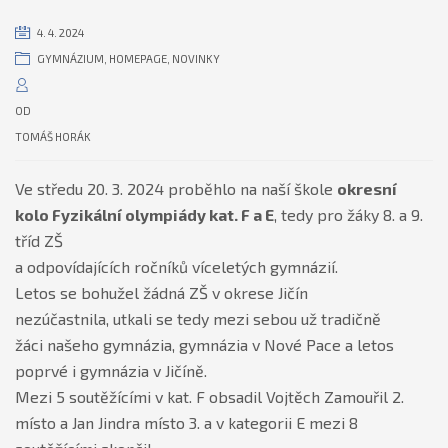
4. 4. 2024
GYMNÁZIUM
,
HOMEPAGE
,
NOVINKY
OD
TOMÁŠ HORÁK
Ve středu 20. 3. 2024 proběhlo na naší škole
okresní
kolo Fyzikální olympiády kat. F a E
, tedy pro žáky 8. a 9.
tříd ZŠ
a odpovídajících ročníků víceletých gymnázií.
Letos se bohužel žádná ZŠ v okrese Jičín
nezúčastnila, utkali se tedy mezi sebou už tradičně
žáci našeho gymnázia, gymnázia v Nové Pace a letos
poprvé i gymnázia v Jičíně.
Mezi 5 soutěžícími v kat. F obsadil Vojtěch Zamouřil 2.
místo a Jan Jindra místo 3. a v kategorii E mezi 8