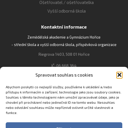
Ošetřovatel / ošetřovatelka
Vyšší odborná škola
Kontaktní informace
Zemědělská akademie a Gymnázium Hořice
- střední škola a vyšší odborná škola, příspěvková organizace
Riegrova 1403, 508 01 Hořice
IČ: 06 668 364
Spravovat souhlas s cookies
493 623 021, 493 623 022
info@gozhorice.cz
Abychom poskytli co nejlepší služby, používáme k ukládání a/nebo
přístupu k informacím o zařízení, technologie jako jsou soubory cookies.
www.zaghorice.cz
Souhlas s těmito technologiemi nám umožní zpracovávat údaje, jako je
Pověřenec pro ochranu osobních údajů:
chování při procházení nebo jedinečná ID na tomto webu. Nesouhlas
nebo odvolání souhlasu může nepříznivě ovlivnit určité vlastnosti a
Innovation One s.r.o. IČO: 04734807 Březenecká 4808 430 04
funkce.
Chomutov