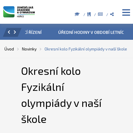
ZENÍ
ÚŘEDNÍ HODINY V OBDOBÍ LETNÍCH PRÁZDNIN
PŘÍ
Úvod
Novinky
Okresní kolo Fyzikální olympiády v naší škole
Okresní kolo
Fyzikální
olympiády v naší
škole