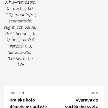
0; hw-remosaic:
0; touch: (-1.0,
-1.0); modeInfo: ;
sceneMode:
Night; cct_value:
0; AI_Scene: (-1,
-1); aec_lux: 0.0;
hist255: 0.0;
hist252~255:
0.0; hist0~15:
0.0;
PŘEDCHOZÍ
DALŠÍ
Krajské kolo
Výprava do
dějepisné soutěže
sociálního světa