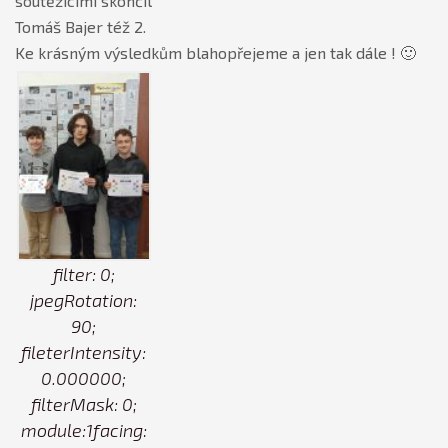
soutěžícími skončil
Tomáš Bajer též 2.
Ke krásným výsledkům blahopřejeme a jen tak dále ! 🙂
filter: 0;
jpegRotation:
90;
fileterIntensity:
0.000000;
filterMask: 0;
module:1facing: