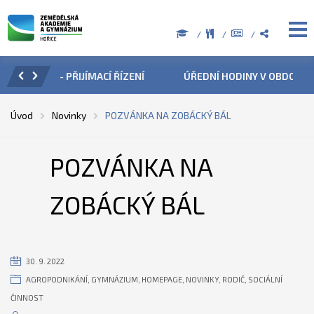
ZENÍ
ÚŘEDNÍ HODINY V OBDOBÍ LETNÍCH PRÁZDNIN
PŘÍ
Úvod
Novinky
POZVÁNKA NA ZOBÁCKÝ BÁL
POZVÁNKA NA
ZOBÁCKÝ BÁL
30. 9. 2022
AGROPODNIKÁNÍ
,
GYMNÁZIUM
,
HOMEPAGE
,
NOVINKY
,
RODIČ
,
SOCIÁLNÍ
ČINNOST