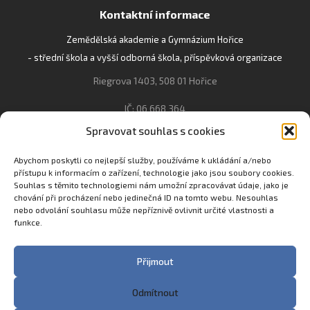
Kontaktní informace
Zemědělská akademie a Gymnázium Hořice
- střední škola a vyšší odborná škola, příspěvková organizace
Riegrova 1403, 508 01 Hořice
IČ: 06 668 364
Spravovat souhlas s cookies
493 623 021, 493 623 022
info@gozhorice.cz
Abychom poskytli co nejlepší služby, používáme k ukládání a/nebo
přístupu k informacím o zařízení, technologie jako jsou soubory cookies.
www.zaghorice.cz
Souhlas s těmito technologiemi nám umožní zpracovávat údaje, jako je
chování při procházení nebo jedinečná ID na tomto webu. Nesouhlas
Pověřenec pro ochranu osobních údajů:
nebo odvolání souhlasu může nepříznivě ovlivnit určité vlastnosti a
Innovation One s.r.o. IČO: 04734807 Březenecká 4808 430 04
funkce.
Chomutov
Filip Šikola +420 775 992 451 filip.sikola@innone.cz
Přijmout
Odmítnout