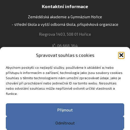
Kontaktní informace
Zemědělská akademie a Gymnázium Hořice
- střední škola a vyšší odborná škola, příspěvková organizace
Riegrova 1403, 508 01 Hořice
IČ: 06 668 364
Spravovat souhlas s cookies
493 623 021, 493 623 022
info@gozhorice.cz
Abychom poskytli co nejlepší služby, používáme k ukládání a/nebo
přístupu k informacím o zařízení, technologie jako jsou soubory cookies.
www.zaghorice.cz
Souhlas s těmito technologiemi nám umožní zpracovávat údaje, jako je
Pověřenec pro ochranu osobních údajů:
chování při procházení nebo jedinečná ID na tomto webu. Nesouhlas
nebo odvolání souhlasu může nepříznivě ovlivnit určité vlastnosti a
Innovation One s.r.o. IČO: 04734807 Březenecká 4808 430 04
funkce.
Chomutov
Filip Šikola +420 775 992 451 filip.sikola@innone.cz
Přijmout
Odmítnout