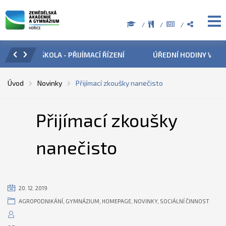
 ŘÍZENÍ
ÚŘEDNÍ HODINY V OBDOBÍ LETNÍCH PRÁZDNIN
P
Úvod
Novinky
Přijímací zkoušky nanečisto
Přijímací zkoušky
nanečisto
20. 12. 2019
AGROPODNIKÁNÍ
,
GYMNÁZIUM
,
HOMEPAGE
,
NOVINKY
,
SOCIÁLNÍ ČINNOST