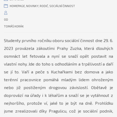
HOMEPAGE
,
NOVINKY
,
RODIČ
,
SOCIÁLNÍ ČINNOST
OD
TOMÁŠ HORÁK
Studenty prvního ročníku oboru sociální činnost dne 29. 6.
2023 provázela zákoutími Prahy Zuzka, která dlouhých
osmnáct let fetovala a nyní se snaží opět postavit na
vlastní nohy. Jde do toho s odhodláním a trpělivostí a daří
se jí to. Vaří a peče s Kuchařkami bez domova a jako
terénní pracovnice pomáhá mladým lidem ohroženým
nebo již postiženým drogovou závislostí. Obětavě je
doprovází na úřady i k lékařům a snaží se je vytáhnout z
nejhoršího, protože ví, jaké to je být na dně. Prohlídku
jsme zrealizovali díky Pragulicu, což je sociální podnik,