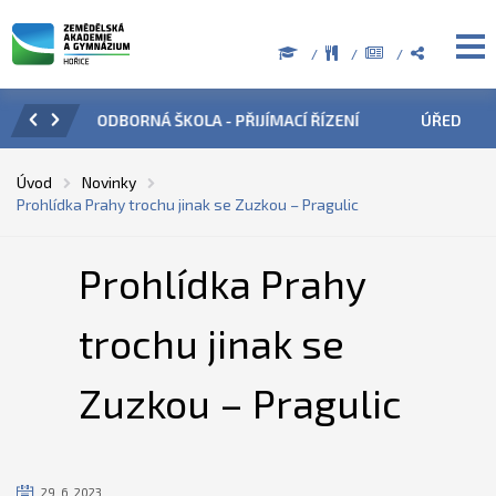
ZENÍ
ÚŘEDNÍ HODINY V OBDOBÍ LETNÍCH PRÁZDNIN
PŘÍ
Úvod
Novinky
Prohlídka Prahy trochu jinak se Zuzkou – Pragulic
Prohlídka Prahy
trochu jinak se
Zuzkou – Pragulic
29. 6. 2023