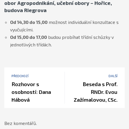
obor Agropodnikání, učební obory – Hořice,
budova Riegrova
Od 14,30 do 15,00
možnost individuální konzultace s
vyučujícími.
Od 15,00 do 17,00
budou probíhat třídní schůzky v
jednotlivých třídách.
PŘEDCHOZÍ
DALŠÍ
Rozhovor s
Beseda s Prof.
osobností: Dana
RNDr. Evou
Hábová
Zažímalovou, CSc.
Bez komentářů.