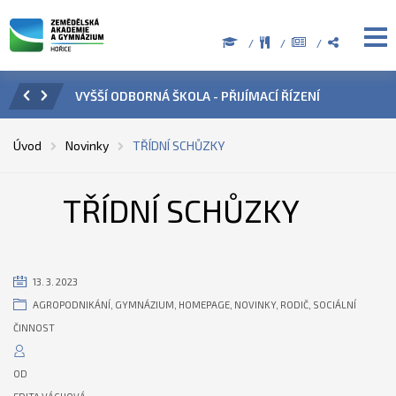
IJÍMACÍ ŘÍZENÍ
ÚŘEDNÍ HODINY V OBDOBÍ LETNÍCH PRÁZDNI
Úvod
Novinky
TŘÍDNÍ SCHŮZKY
TŘÍDNÍ SCHŮZKY
13. 3. 2023
AGROPODNIKÁNÍ
,
GYMNÁZIUM
,
HOMEPAGE
,
NOVINKY
,
RODIČ
,
SOCIÁLNÍ
ČINNOST
OD