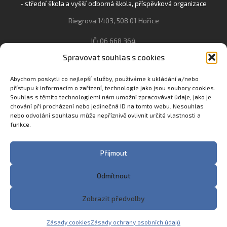
- střední škola a vyšší odborná škola, příspěvková organizace
Riegrova 1403, 508 01 Hořice
IČ: 06 668 364
Spravovat souhlas s cookies
493 623 021, 493 623 022
info@gozhorice.cz
Abychom poskytli co nejlepší služby, používáme k ukládání a/nebo
přístupu k informacím o zařízení, technologie jako jsou soubory cookies.
www.zaghorice.cz
Souhlas s těmito technologiemi nám umožní zpracovávat údaje, jako je
Pověřenec pro ochranu osobních údajů:
chování při procházení nebo jedinečná ID na tomto webu. Nesouhlas
nebo odvolání souhlasu může nepříznivě ovlivnit určité vlastnosti a
Innovation One s.r.o. IČO: 04734807 Březenecká 4808 430 04
funkce.
Chomutov
Filip Šikola +420 775 992 451 filip.sikola@innone.cz
Přijmout
Odmítnout
Copyright © 2023 Zemědělská akademie a Gymnázium
Zobrazit předvolby
Hořice
Made with
♥
in Trutnov by
eStation.cz
Zásady cookies
Zásady ochrany osobních údajů