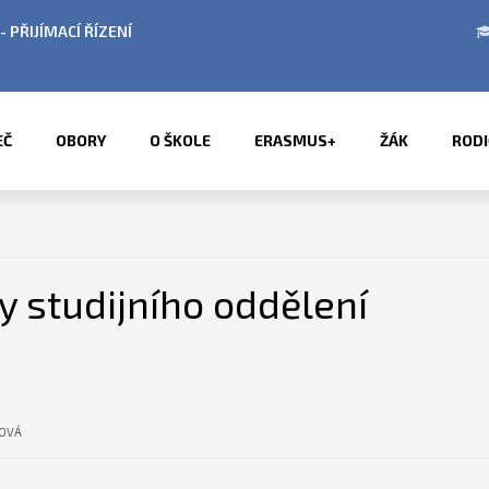
ACÍ ŘÍZENÍ
ÚŘEDNÍ HODINY V OBDOBÍ LET
EČ
OBORY
O ŠKOLE
ERASMUS+
ŽÁK
RODI
y studijního oddělení
HOVÁ