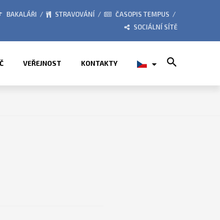
NÍCH PRÁZDNIN
PŘÍMĚSTSKÉ TÁBORY 2026
BAKALÁŘI
STRAVOVÁNÍ
ČASOPIS TEMPUS
SOCIÁLNÍ SÍTĚ
Search for:
Č
VEŘEJNOST
KONTAKTY