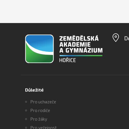
D
Důležité
Pro uchazeče
Pro rodiče
Pro žáky
Pro veřejnost