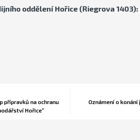
ijního oddělení Hořice (Riegrova 1403):
p přípravků na ochranu
Oznámení o konání 
podářství Hořice”