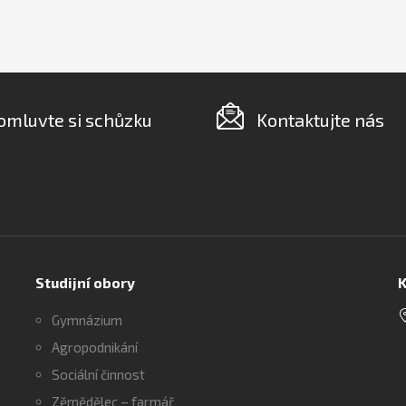
omluvte si schůzku
Kontaktujte nás
Studijní obory
K
Gymnázium
Agropodnikání
Sociální činnost
Zěmědělec – farmář