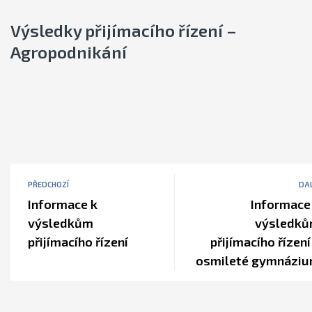
Výsledky přijímacího řízení –
Agropodnikání
PŘEDCHOZÍ
DAL
Informace k
Informace
výsledkům
výsledk
přijímacího řízení
přijímacího řízení
osmileté gymnázi