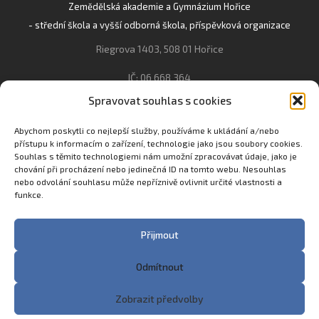
Zemědělská akademie a Gymnázium Hořice
- střední škola a vyšší odborná škola, příspěvková organizace
Riegrova 1403, 508 01 Hořice
IČ: 06 668 364
Spravovat souhlas s cookies
493 623 021, 493 623 022
info@gozhorice.cz
Abychom poskytli co nejlepší služby, používáme k ukládání a/nebo
přístupu k informacím o zařízení, technologie jako jsou soubory cookies.
www.zaghorice.cz
Souhlas s těmito technologiemi nám umožní zpracovávat údaje, jako je
Pověřenec pro ochranu osobních údajů:
chování při procházení nebo jedinečná ID na tomto webu. Nesouhlas
nebo odvolání souhlasu může nepříznivě ovlivnit určité vlastnosti a
Innovation One s.r.o. IČO: 04734807 Březenecká 4808 430 04
funkce.
Chomutov
Filip Šikola +420 775 992 451 filip.sikola@innone.cz
Přijmout
Odmítnout
Copyright © 2023 Zemědělská akademie a Gymnázium
Zobrazit předvolby
Hořice