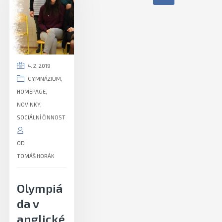
4. 2. 2019
GYMNÁZIUM
,
HOMEPAGE
,
NOVINKY
,
SOCIÁLNÍ ČINNOST
OD
TOMÁŠ HORÁK
Olympiá
da v
anglické