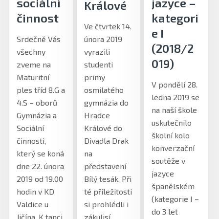
sociální
jazyce –
Králové
činnost
kategori
Ve čtvrtek 14.
e I
Srdečně Vás
února 2019
(2018/2
všechny
vyrazili
019)
zveme na
studenti
Maturitní
primy
V pondělí 28.
ples tříd 8.G a
osmilatého
ledna 2019 se
4.S – oborů
gymnázia do
na naší škole
Gymnázia a
Hradce
uskutečnilo
Sociální
Králové do
školní kolo
činnosti,
Divadla Drak
konverzační
který se koná
na
soutěže v
dne 22. února
představení
jazyce
2019 od 19.00
Bílý tesák. Při
španělském
hodin v KD
té příležitosti
(kategorie I –
Valdice u
si prohlédli i
do 3 let
Jičína. K tanci
zákulisí