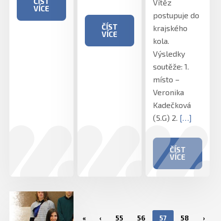
ČÍST
Vítěz
VÍCE
postupuje do
ČÍST
krajského
VÍCE
kola.
Výsledky
soutěže: 1.
místo –
Veronika
Kadečková
(5.G) 2.
[…]
ČÍST
VÍCE
«
‹
55
56
57
58
›