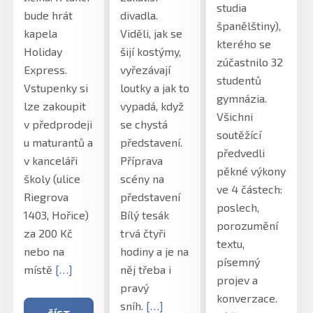
studia
bude hrát
divadla.
španělštiny),
kapela
Viděli, jak se
kterého se
Holiday
šijí kostýmy,
zúčastnilo 32
Express.
vyřezávají
studentů
Vstupenky si
loutky a jak to
gymnázia.
lze zakoupit
vypadá, když
Všichni
v předprodeji
se chystá
soutěžící
u maturantů a
představení.
předvedli
v kanceláři
Příprava
pěkné výkony
školy (ulice
scény na
ve 4 částech:
Riegrova
představení
poslech,
1403, Hořice)
Bílý tesák
porozumění
za 200 Kč
trvá čtyři
textu,
nebo na
hodiny a je na
písemný
místě
[…]
něj třeba i
projev a
pravý
konverzace.
sníh.
[…]