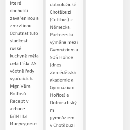
které
dolnolužické
dochutili
Chotěbuzi
zavařeninou a
(Cottbus) z
zmrzlinou.
Německa.
Ochutnat tuto
Partnerská
sladkost
výměna mezi
ruské
Gymnáziem a
kuchyně měla
SOŠ Hořice
celá třída 2.S
(dnes
včetně řady
Zemědělská
vyučujících.
akademie a
Mgr. Věra
Gymnázium
Rolfová
Hořice) a
Recept v
Dolnosrbský
azbuce.
m
БЛИНЫ
gymnáziem
Ингредиент
v Chotěbuzi