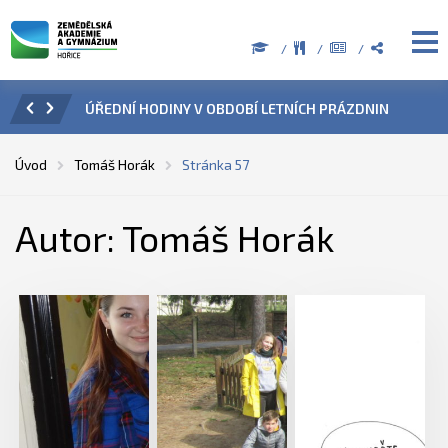
ZENÍ
ÚŘEDNÍ HODINY V OBDOBÍ LETNÍCH PRÁZDNIN
PŘÍ
Úvod
Tomáš Horák
Stránka 57
Autor: Tomáš Horák