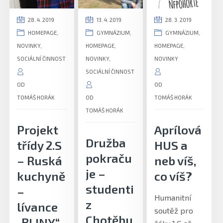
28. 4. 2019
13. 4. 2019
28. 3. 2019
HOMEPAGE
,
GYMNÁZIUM
,
GYMNÁZIUM
,
NOVINKY
,
HOMEPAGE
,
HOMEPAGE
,
SOCIÁLNÍ ČINNOST
NOVINKY
,
NOVINKY
SOCIÁLNÍ ČINNOST
OD
OD
TOMÁŠ HORÁK
OD
TOMÁŠ HORÁK
TOMÁŠ HORÁK
Projekt
Aprílová
Družba
třídy 2.S
HUS a
pokraču
– Ruská
neb víš,
je –
kuchyně
co víš?
studenti
–
Humanitní
z
lívance
soutěž pro
Chotěbu
„BLINY“