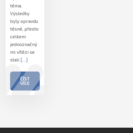
téma.
Výsledky
byly opravdu
těsné, přesto
celkem
jednoznačný
mi vítězi se
stali
[…]
ČÍST
VÍCE