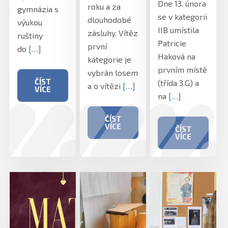
Dne 13. února
roku a za
gymnázia s
se v kategorii
dlouhodobé
výukou
IIB umístila
zásluhy. Vítěz
ruštiny
Patricie
první
do
[…]
Haková na
kategorie je
prvním místě
vybrán losem
ČÍST
(třída 3.G) a
a o vítězi
[…]
VÍCE
na
[…]
ČÍST
VÍCE
ČÍST
VÍCE