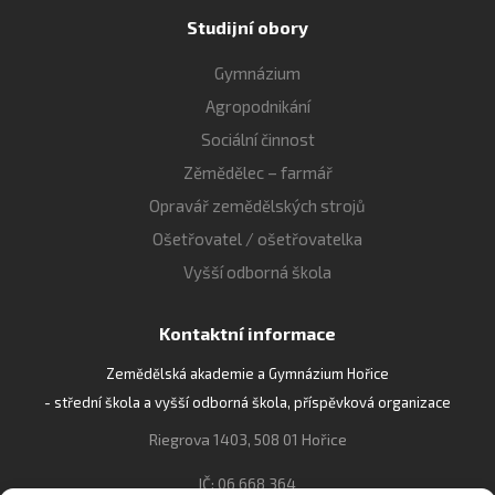
Studijní obory
Gymnázium
Agropodnikání
Sociální činnost
Zěmědělec – farmář
Opravář zemědělských strojů
Ošetřovatel / ošetřovatelka
Vyšší odborná škola
Kontaktní informace
Zemědělská akademie a Gymnázium Hořice
- střední škola a vyšší odborná škola, příspěvková organizace
Riegrova 1403, 508 01 Hořice
IČ: 06 668 364