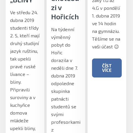
žáky 1.G až
zi v
4.G v pondělí
Ve středu 24.
Hořicích
1. dubna 2019
dubna 2019
ve 14 hodin
studenti třídy
Na týdenní
na gymnáziu.
2. S, kteří mají
výměnný
Těšíme se na
druhý studijní
pobyt do
vaši účast 😉
jazyk ruštinu,
Hořic
tak upekli
dorazila v
ČÍST
pravé ruské
neděli dne 7.
VÍCE
lívance –
dubna 2019
bliny.
odpoledne
Připravili
skupinka
suroviny a v
patnácti
kuchyňce
studentů se
domova
svými
mládeže
profesorkami
upekli bliny,
z