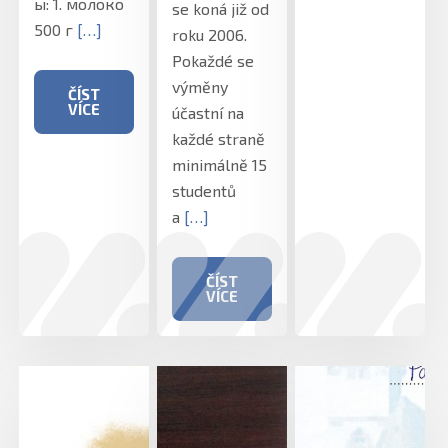
ы: 1. молоко
se koná již od
500 г
[…]
roku 2006.
Pokaždé se
výměny
ČÍST
VÍCE
účastní na
každé straně
minimálně 15
studentů
a
[…]
ČÍST
VÍCE