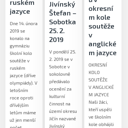
ruském
Jivínský
okresní
jazyce
Štefan –
m kole
Sobotka
Dne 14. února
soutěže
25. 2.
2019 se
v
2019
konalo na
anglické
gymnáziu
m jazyce
V pondělí 25.
školní kolo
2. 2019 se v
soutěže v
OKRESNÍ
Sobotce v
ruském
KOLO
sokolovně
jazyce (dříve
SOUTĚŽE
předávalo
olympiády). V
V ANGLICKÉ
ocenění za
letošním
M JAZYCE
kulturní
roce oproti
Naši žáci,
činnost na
dřívějším
kteří uspěli
území okresu
letům máme
ve školním
Jičín nazvané
už jen menší
kole obhájili
Jivínský
počet