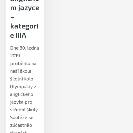
m jazyce
–
kategori
e IIIA
Dne 30. ledna
2019
proběhlo na
naší škole
školní kolo
Olympiády z
anglického
jazyka pro
střední školy.
Soutěže se
zúčastnilo
dvanáct