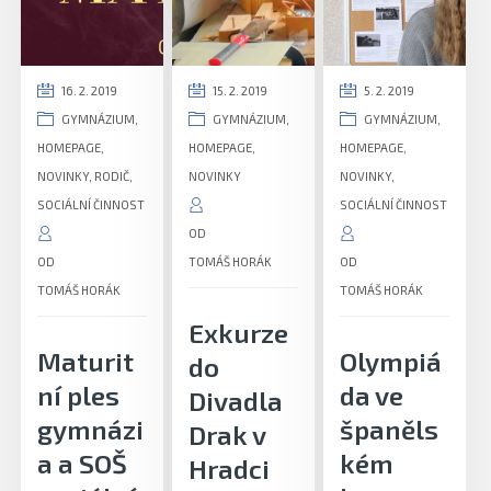
16. 2. 2019
15. 2. 2019
5. 2. 2019
GYMNÁZIUM
,
GYMNÁZIUM
,
GYMNÁZIUM
,
HOMEPAGE
,
HOMEPAGE
,
HOMEPAGE
,
NOVINKY
,
RODIČ
,
NOVINKY
NOVINKY
,
SOCIÁLNÍ ČINNOST
SOCIÁLNÍ ČINNOST
OD
OD
TOMÁŠ HORÁK
OD
TOMÁŠ HORÁK
TOMÁŠ HORÁK
Exkurze
Maturit
Olympiá
do
ní ples
da ve
Divadla
gymnázi
španěls
Drak v
a a SOŠ
kém
Hradci