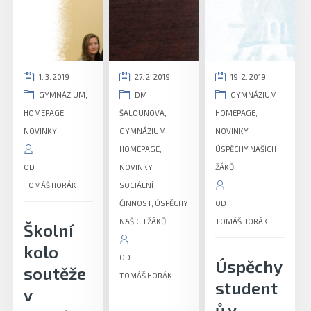
1. 3. 2019
27. 2. 2019
19. 2. 2019
GYMNÁZIUM
,
DM
GYMNÁZIUM
,
HOMEPAGE
,
ŠALOUNOVA
,
HOMEPAGE
,
NOVINKY
GYMNÁZIUM
,
NOVINKY
,
HOMEPAGE
,
ÚSPĚCHY NAŠICH
OD
NOVINKY
,
ŽÁKŮ
TOMÁŠ HORÁK
SOCIÁLNÍ
ČINNOST
,
ÚSPĚCHY
OD
NAŠICH ŽÁKŮ
TOMÁŠ HORÁK
Školní
kolo
OD
Úspěchy
soutěže
TOMÁŠ HORÁK
student
v
ů v