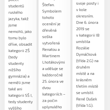
svoje posty i
Štefan.
studentů
v kole
Symbolem
ruského
okresním.
tohoto
jazyka, takž
Dne 6. února
ocenění je
jsme
2019 se
dřevěná
nemohli, jako
v kategorii IB
soška
tomu bylo
umístila
vytvořená
dříve, obsadit
Rozálie
Renatou a
kategorii ZŠ
Dymáčková
Martinem
(tedy
(třída 2.G) na
Lhotákovými
studenty
druhém
a uděluje se
nižšího
místě a na
každoročně
gymnázia) a
krásném
25. února ve
neměli jsme
třetím místě
dvou
také ani
se umístil
kategoriích –
kategorii SŠ I,
René Dušek
za počin
tedy studenty
(třída 1.G).
uplynulého
vyššího