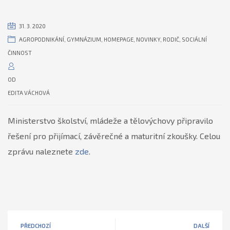
31. 3. 2020
AGROPODNIKÁNÍ
,
GYMNÁZIUM
,
HOMEPAGE
,
NOVINKY
,
RODIČ
,
SOCIÁLNÍ
ČINNOST
OD
EDITA VÁCHOVÁ
Ministerstvo školství, mládeže a tělovýchovy připravilo
řešení pro přijímací, závěrečné a maturitní zkoušky. Celou
zprávu naleznete
zde
.
PŘEDCHOZÍ
DALŠÍ