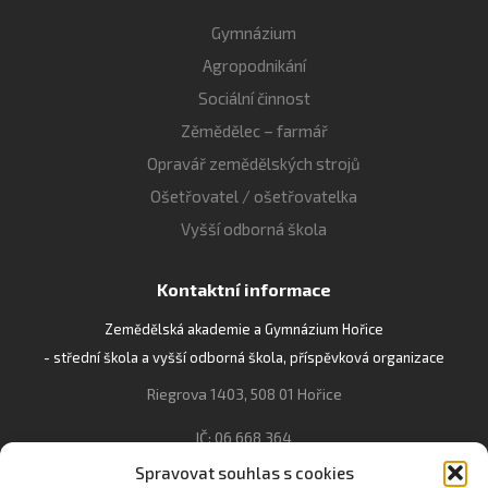
Gymnázium
Agropodnikání
Sociální činnost
Zěmědělec – farmář
Opravář zemědělských strojů
Ošetřovatel / ošetřovatelka
Vyšší odborná škola
Kontaktní informace
Zemědělská akademie a Gymnázium Hořice
- střední škola a vyšší odborná škola, příspěvková organizace
Riegrova 1403, 508 01 Hořice
IČ: 06 668 364
Spravovat souhlas s cookies
493 623 021, 493 623 022