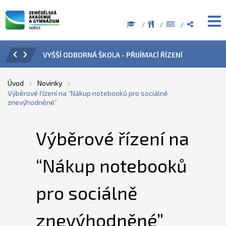
CÍ ŘÍZENÍ
ÚŘEDNÍ HODINY V OBDOBÍ LETNÍCH PRÁZDNIN
Úvod
Novinky
Výběrové řízení na “Nákup notebooků pro sociálně
znevýhodněné”
Výběrové řízení na
“Nákup notebooků
pro sociálně
znevýhodněné”