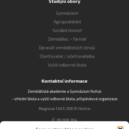
Studijní obory
Gymnázium
Agropodnikání
Sociální činnost
Zěmědělec – farmář
Opravář zemědělských strojů
Ošetřovatel / ošetřovatelka
Vyšší odborná škola
Kontaktní informace
Zemědělská akademie a Gymnázium Hořice
- střední škola a vyšší odborná škola, příspěvková organizace
Riegrova 1403, 508 01 Hořice
IČ: 06 668 364