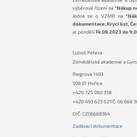
výběrové řízení na
“Nákup n
Jedná se o VZMR na
“Nák
dokumentace, Krycí list, Č
je pondělí
14.08.2023
do 9,
Luboš Petera
Zemědělská akademie a Gymná
Riegrova 1403
508 01 Hořice
+420 725 060 358
+420 493 623 021IČ: 06 668 
DIČ: CZ06668364
Zadávací dokumentace