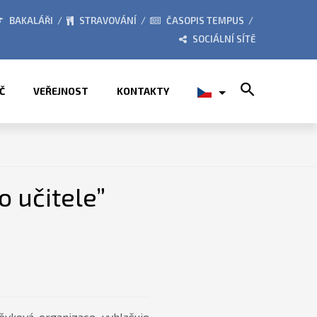
026
ZE ŽIVOTA ŠKOLY
BAKALÁŘI
STRAVOVÁNÍ
ČASOPIS TEMPUS
SOCIÁLNÍ SÍTĚ
Search for:
Č
VEŘEJNOST
KONTAKTY
 učitele”
vková organizace, vyhlašuje