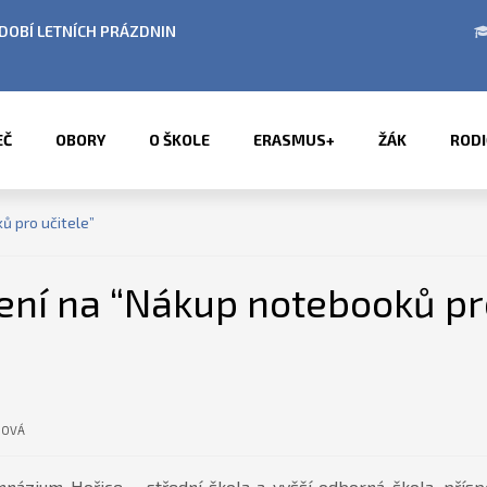
BÍ LETNÍCH PRÁZDNIN
PŘÍMĚSTSKÉ TÁBORY 2
EČ
OBORY
O ŠKOLE
ERASMUS+
ŽÁK
RODI
ů pro učitele”
ení na “Nákup notebooků pro
HOVÁ
ázium Hořice – střední škola a vyšší odborná škola, příspě