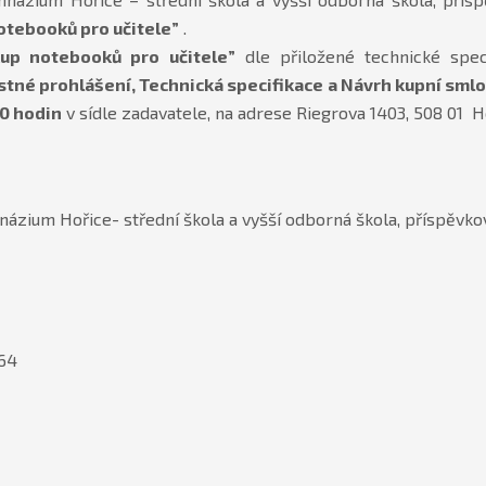
otebooků pro učitele”
.
up notebooků pro učitele”
dle přiložené technické spec
estné prohlášení, Technická specifikace a Návrh kupní smlo
00 hodin
v sídle zadavatele, na adrese Riegrova 1403, 508 01 H
zium Hořice- střední škola a vyšší odborná škola, příspěvko
364