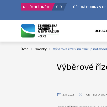
 PŘIJÍMACÍ ŘÍZENÍ
ÚŘEDNÍ HODINY V OBDO
UCHAZ
Úvod
Novinky
Výběrové řízení na “Nákup notebook
Výběrové říz
2. 8. 2023
OD
EDITA VÁC
Zemědělská akademie a Gymn