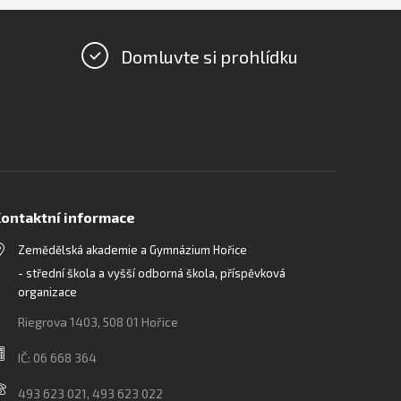
Domluvte si prohlídku
ontaktní informace
Zemědělská akademie a Gymnázium Hořice
- střední škola a vyšší odborná škola, příspěvková
organizace
Riegrova 1403, 508 01 Hořice
IČ: 06 668 364
493 623 021, 493 623 022