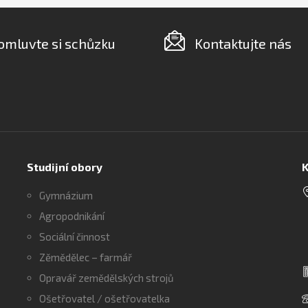
omluvte si schůzku
Kontaktujte nás
Studijní obory
K
Gymnázium
Agropodnikání
Sociální činnost
Zěmědělec – farmář
Opravář zemědělských strojů
Ošetřovatel / ošetřovatelka