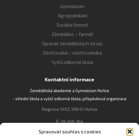
Gymnázium
Agropodnikání
Sociální činnost
Zěmědělec – farmář
Opravář zemědělských strojů
Ošetřovatel / ošetřovatelka
Vyšší odborná škola
Kontaktní informace
Zemědělská akademie a Gymnázium Hořice
- střední škola a vyšší odborná škola, příspěvková organizace
Riegrova 1403, 508 01 Hořice
IČ: 06 668 364
Spravovat souhlas s cookies
493 623 021, 493 623 022