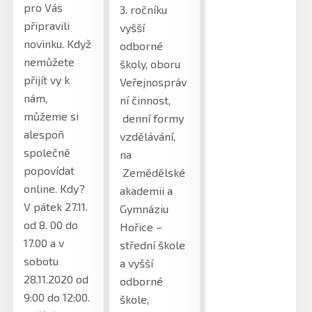
pro Vás
3. ročníku
připravili
vyšší
novinku. Když
odborné
nemůžete
školy, oboru
přijít vy k
Veřejnospráv
nám,
ní činnost,
můžeme si
denní formy
alespoň
vzdělávání,
společně
na
popovídat
Zemědělské
online. Kdy?
akademii a
V pátek 27.11.
Gymnáziu
od 8. 00 do
Hořice –
17.00 a v
střední škole
sobotu
a vyšší
28.11.2020 od
odborné
9:00 do 12:00.
škole,