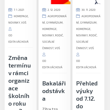
7. 1. 2021
2. 12. 2020
30. 11. 2020
HOMEPAGE
,
AGROPODNIKÁ
AGROPODNIKÁ
NOVINKY
,
VOŠ
NÍ
,
GYMNÁZIUM
,
NÍ
,
GYMNÁZIUM
,
HOMEPAGE
,
HOMEPAGE
,
OD
NOVINKY
,
RODIČ
,
NOVINKY
,
RODIČ
,
EDITA VÁCHOVÁ
SOCIÁLNÍ
SOCIÁLNÍ
ČINNOST
,
VOŠ
ČINNOST
,
VOŠ
Změna
OD
OD
termínu
EDITA VÁCHOVÁ
EDITA VÁCHOVÁ
v rámci
organiz
Bakaláři
Přehled
ace
odstávk
výuky
školníh
a
od 7.12.
o roku
do
Zítra tzn.