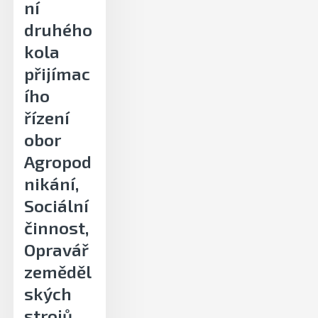
ní
druhého
kola
přijímac
ího
řízení
obor
Agropod
nikání,
Sociální
činnost,
Opravář
zeměděl
ských
strojů,