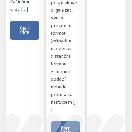
Začínáme
příspěvkové
vždy
[…]
organizaci.
Výuka
prezenční
ČÍST
VÍCE
formou
(případně
nařízenou
distanční
formou)
v zimním
období
nebude
přerušena
nástupem
[…
]
ČÍST