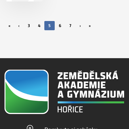
«
‹
3
4
5
6
7
›
»