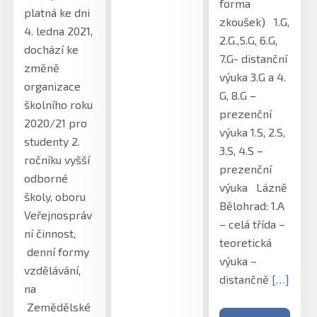
forma
platná ke dni
zkoušek) 1.G,
4. ledna 2021,
2.G.,5.G, 6.G,
dochází ke
7.G- distanční
změně
výuka 3.G a 4.
organizace
G, 8.G –
školního roku
prezenční
2020/21 pro
výuka 1.S, 2.S,
studenty 2.
3.S, 4.S –
ročníku vyšší
prezenční
odborné
výuka Lázně
školy, oboru
Bělohrad: 1.A
Veřejnospráv
– celá třída –
ní činnost,
teoretická
denní formy
výuka –
vzdělávání,
distančně
[…]
na
Zemědělské