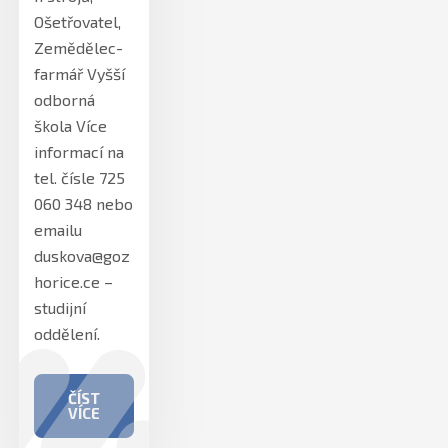
Ošetřovatel,
Zemědělec-
farmář Vyšší
odborná
škola Více
informací na
tel. čísle 725
060 348 nebo
emailu
duskova@goz
horice.ce –
studijní
oddělení.
ČÍST
VÍCE