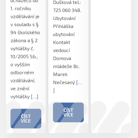
uchazečů do
Dušková tel.:
1. ročníku
725 060 348.
vzdělávání je
Ubytování
v souladu s §
Přihláška
94 školského
ubytování
zákona a § 2
Kontakt
vyhlášky č.
vedoucí
10/2005 Sb.,
Domova
o vyšším
mládeže Bc.
odborném
Marek
vzdělávání,
Nečesaný
[…
ve znění
]
vyhlášky
[…]
ČÍST
VÍCE
ČÍST
VÍCE