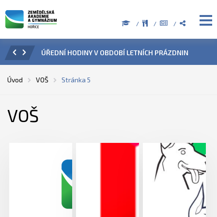
ZENÍ
ÚŘEDNÍ HODINY V OBDOBÍ LETNÍCH PRÁZDNIN
PŘÍ
Úvod
VOŠ
Stránka 5
VOŠ