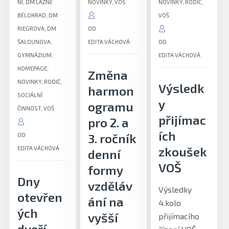
NÍ
,
DM LÁZNĚ
NOVINKY
,
VOŠ
NOVINKY
,
RODIČ
,
BĚLOHRAD
,
DM
VOŠ
RIEGROVA
,
DM
OD
ŠALOUNOVA
,
EDITA VÁCHOVÁ
OD
GYMNÁZIUM
,
EDITA VÁCHOVÁ
HOMEPAGE
,
Změna
NOVINKY
,
RODIČ
,
Výsledk
harmon
SOCIÁLNÍ
y
ogramu
ČINNOST
,
VOŠ
přijímac
pro 2. a
ích
3. ročník
OD
zkoušek
EDITA VÁCHOVÁ
denní
VOŠ
formy
Dny
vzděláv
Výsledky
otevřen
ání na
4.kolo
ých
vyšší
přijímacího
dveří