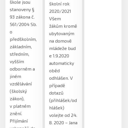
škole jsou
školní rok
stanoveny §
2020/2021
93 zákona č.
Všem
561/2004 Sb.
žákům kromě
o
ubytovaným
předškolním,
na domově
základním,
mládeže bud
středním,
e 1.9.2020
vyšším
automaticky
odborném a
oběd
jiném
odhlášen. V
vzdělávání
případě
(školský
dotazů
zákon),
(přihlášek/od
v platném
hlášek)
znění.
volejte od 24.
Přijímání
8. 2020 – Jana