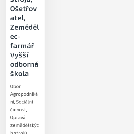
Ošetřov
atel,
Zeměděl
ec-
farmář
Vyšší
odborná
škola
Obor
Agropodniká
ní, Sociální
činnost,
Opravář
zemědělskýc
h strojů,