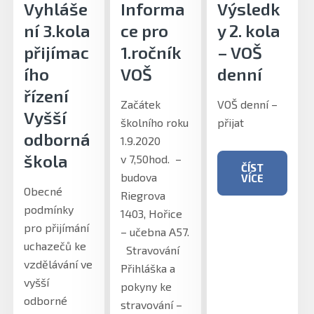
Vyhláše
Informa
Výsledk
ní 3.kola
ce pro
y 2. kola
přijímac
1.ročník
– VOŠ
ího
VOŠ
denní
řízení
Začátek
VOŠ denní –
Vyšší
školního roku
přijat
odborná
1.9.2020
škola
v 7,50hod. –
ČÍST
budova
VÍCE
Obecné
Riegrova
podmínky
1403, Hořice
pro přijímání
– učebna A57.
uchazečů ke
Stravování
vzdělávání ve
Přihláška a
vyšší
pokyny ke
odborné
stravování –