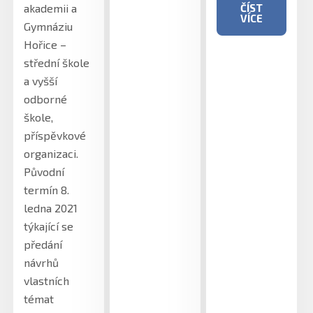
akademii a
ČÍST
VÍCE
Gymnáziu
Hořice –
střední škole
a vyšší
odborné
škole,
příspěvkové
organizaci.
Původní
termín 8.
ledna 2021
týkající se
předání
návrhů
vlastních
témat