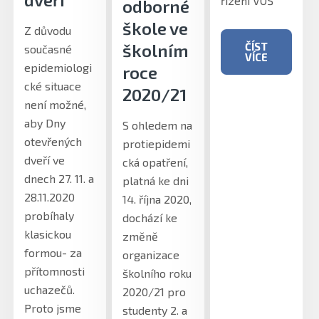
řízení VOŠ
odborné
škole ve
Z důvodu
školním
ČÍST
současné
VÍCE
epidemiologi
roce
cké situace
2020/21
není možné,
aby Dny
S ohledem na
otevřených
protiepidemi
dveří ve
cká opatření,
dnech 27. 11. a
platná ke dni
28.11.2020
14. října 2020,
probíhaly
dochází ke
klasickou
změně
formou- za
organizace
přítomnosti
školního roku
uchazečů.
2020/21 pro
Proto jsme
studenty 2. a