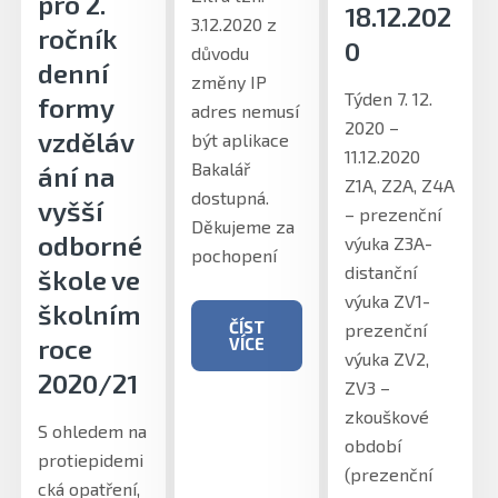
pro 2.
18.12.202
3.12.2020 z
ročník
0
důvodu
denní
změny IP
Týden 7. 12.
formy
adres nemusí
2020 –
vzděláv
být aplikace
11.12.2020
Bakalář
ání na
Z1A, Z2A, Z4A
dostupná.
vyšší
– prezenční
Děkujeme za
odborné
výuka Z3A-
pochopení
distanční
škole ve
výuka ZV1-
školním
ČÍST
prezenční
roce
VÍCE
výuka ZV2,
2020/21
ZV3 –
zkouškové
S ohledem na
období
protiepidemi
(prezenční
cká opatření,