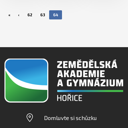
«
‹
62
63
64
Domluvte si schůzku