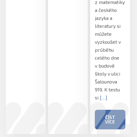
z matematiky
a českého
jazyka a
literatury si
můžete
vyzkoušet v
průběhu
celého dne
v budově
školy v ulici
Šalounova
919. K testu
si
[…]
ČÍST
VÍCE