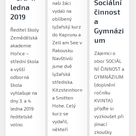
Sociální
naši žáci
ledna
činnost
vydali na
2019
oblíbený
a
lyžařský kurz
Gymnázi
Ředitel školy
do Kaprunu a
Zemědělská
um
Zell am See v
akademie
Rakousku.
Zájemci o
Hořice –
Navštivili
obor SOCIÁL
střední škola
jsme dvě
NÍ ČINNOST a
a vyšší
lyžařská
GYMNÁZIUM
odborná
střediska.
(doplnění
škola
Kitzsteinhorn
ročníku
vyhlašuje na
a Smitten
KVINTA)
dny 3. a 4.
Hohe. Celý
přijďte si
ledna 2019
kurz se
vyzkoušet při
ředitelské
vydařil,
jímací
volno.
někteří
zkoušky