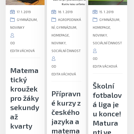
17. 1. 2019
16. 1. 2019
15. 1. 2019
GYMNÁZIUM
,
AGROPODNIKÁ
GYMNÁZIUM
,
NOVINKY
NÍ
,
GYMNÁZIUM
,
HOMEPAGE
,
HOMEPAGE
,
NOVINKY
,
OD
NOVINKY
,
SOCIÁLNÍ ČINNOST
EDITA VÁCHOVÁ
SOCIÁLNÍ ČINNOST
OD
OD
EDITA VÁCHOVÁ
Matema
EDITA VÁCHOVÁ
tický
Školní
kroužek
Přípravn
fotbalov
pro žáky
é kurzy z
á liga je
sekundy
českého
u konce!
až
jazyka a
Matura
kvarty
matema
nti ve