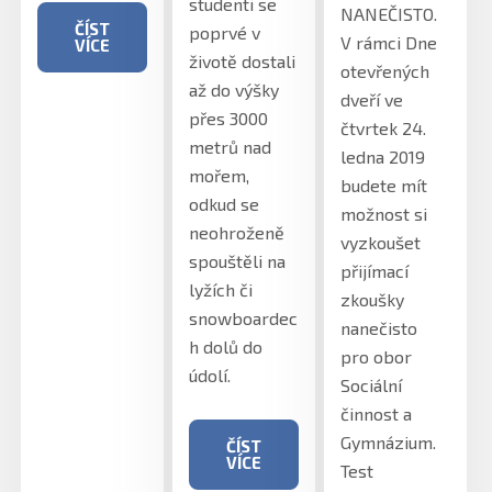
studenti se
NANEČISTO.
ČÍST
poprvé v
V rámci Dne
VÍCE
životě dostali
otevřených
až do výšky
dveří ve
přes 3000
čtvrtek 24.
metrů nad
ledna 2019
mořem,
budete mít
odkud se
možnost si
neohroženě
vyzkoušet
spouštěli na
přijímací
lyžích či
zkoušky
snowboardec
nanečisto
h dolů do
pro obor
údolí.
Sociální
činnost a
Gymnázium.
ČÍST
VÍCE
Test