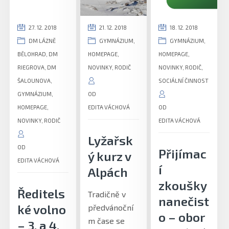
27. 12. 2018
21. 12. 2018
18. 12. 2018
DM LÁZNĚ
GYMNÁZIUM
,
GYMNÁZIUM
,
BĚLOHRAD
,
DM
HOMEPAGE
,
HOMEPAGE
,
RIEGROVA
,
DM
NOVINKY
,
RODIČ
NOVINKY
,
RODIČ
,
ŠALOUNOVA
,
SOCIÁLNÍ ČINNOST
GYMNÁZIUM
,
OD
HOMEPAGE
,
EDITA VÁCHOVÁ
OD
NOVINKY
,
RODIČ
EDITA VÁCHOVÁ
Lyžařsk
OD
Přijímac
ý kurz v
EDITA VÁCHOVÁ
í
Alpách
zkoušky
Ředitels
Tradičně v
nanečist
ké volno
předvánoční
o – obor
m čase se
– 3. a 4.