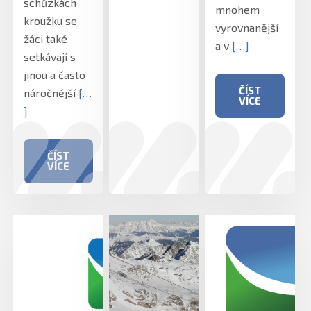
schůzkách
mnohem
kroužku se
vyrovnanější
žáci také
a v
[…]
setkávají s
jinou a často
ČÍST
náročnější
[…
VÍCE
]
ČÍST
VÍCE