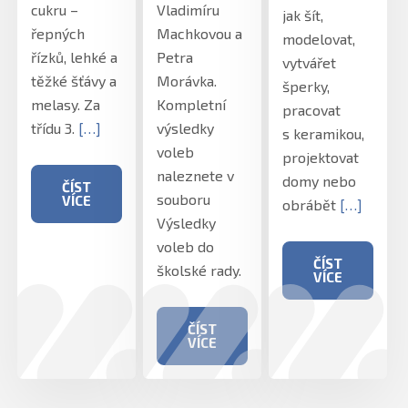
cukru –
Vladimíru
jak šít,
řepných
Machkovou a
modelovat,
řízků, lehké a
Petra
vytvářet
těžké šťávy a
Morávka.
šperky,
melasy. Za
Kompletní
pracovat
třídu 3.
[…]
výsledky
s keramikou,
voleb
projektovat
naleznete v
domy nebo
ČÍST
souboru
VÍCE
obrábět
[…]
Výsledky
voleb do
ČÍST
školské rady.
VÍCE
ČÍST
VÍCE