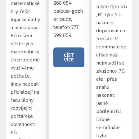
260 054,
matematické
místě tým 5.G
palous@gozh
hry, řešit
„B“. Tým 4.G
orice.cz,
logické úlohy
nakonec
telefon 777
a hlavolamy.
doputoval na
599 659.
Při řešení
5.místo. V
některých
semifinále se
matematický
utkali naši
ČÍST
ch problémů
VÍCE
nejmladší se
využíváme
zkušenou 7.G,
počítače,
ale i přes
jindy naopak
snahu
přicházejí na
nakonec
řadu úlohy
jasně
rozvíjející
podlehli 6:1.
počtářské
Druhé
dovednosti.
semifinále
Při
bylo