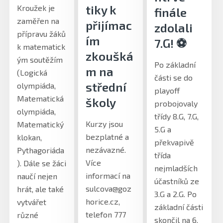
tiky k
Kroužek je
finále
zaměřen na
přijímac
zdolali
přípravu žáků
ím
7.G! ⚽️
k matematick
zkoušká
ým soutěžím
Po základní
m na
(Logická
části se do
střední
olympiáda,
playoff
Matematická
školy
probojovaly
olympiáda,
třídy 8.G, 7.G,
Kurzy jsou
Matematický
5.G a
bezplatné a
klokan,
překvapivě
nezávazné.
Pythagoriáda
třída
Více
). Dále se žáci
nejmladších
informací na
naučí nejen
účastníků ze
sulcova@goz
hrát, ale také
3.G a 2.G. Po
horice.cz,
vytvářet
základní části
telefon 777
různé
skončil na 6.