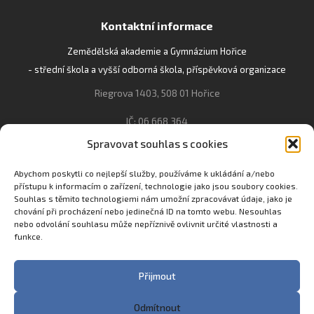
Kontaktní informace
Zemědělská akademie a Gymnázium Hořice
- střední škola a vyšší odborná škola, příspěvková organizace
Riegrova 1403, 508 01 Hořice
IČ: 06 668 364
Spravovat souhlas s cookies
493 623 021, 493 623 022
info@gozhorice.cz
Abychom poskytli co nejlepší služby, používáme k ukládání a/nebo
přístupu k informacím o zařízení, technologie jako jsou soubory cookies.
www.zaghorice.cz
Souhlas s těmito technologiemi nám umožní zpracovávat údaje, jako je
Pověřenec pro ochranu osobních údajů:
chování při procházení nebo jedinečná ID na tomto webu. Nesouhlas
nebo odvolání souhlasu může nepříznivě ovlivnit určité vlastnosti a
Innovation One s.r.o. IČO: 04734807 Březenecká 4808 430 04
funkce.
Chomutov
Filip Šikola +420 775 992 451 filip.sikola@innone.cz
Přijmout
Odmítnout