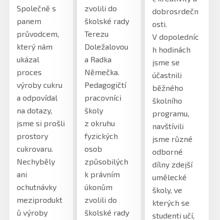
Společně s
zvolili do
dobrosrdečn
panem
školské rady
osti.
průvodcem,
Terezu
V dopoledníc
který nám
Doležalovou
h hodinách
ukázal
a Radka
jsme se
proces
Němečka.
účastnili
výroby cukru
Pedagogičtí
běžného
a odpovídal
pracovníci
školního
na dotazy,
školy
programu,
jsme si prošli
z okruhu
navštívili
prostory
fyzických
jsme různé
cukrovaru.
osob
odborné
Nechyběly
způsobilých
dílny zdejší
ani
k právním
umělecké
ochutnávky
úkonům
školy, ve
meziprodukt
zvolili do
kterých se
ů výroby
školské rady
studenti učí,