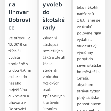
r a
y voleb
Jako několik
lihovar
do
nadšenců
Dobrovi
školské
z 8.G jsme se
ce
rady
ve druhé
polovině října
Ve středu 12.
Zákonní
vydali na
12. 2018 se
zástupci
studentský
třída 3.L
nezletilých
výměnný
vydala
žáků a zletilí
pobyt do
společně s
žáci a
severoitalské
třídou 4.A na
studenti
ho městečka
exkurzi do
z okruhu
Cefalù,
našeho
fyzických
abychom
největšího
osob
strávili týden
cukrovaru a
způsobilých
plný sicilské
lihovaru v
k právním
pohostinnost
Dobrovici.
úkonům
i, kreativity a